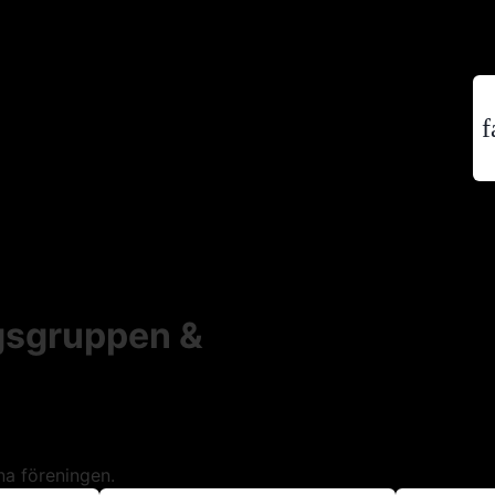
f
ngsgruppen &
na föreningen.