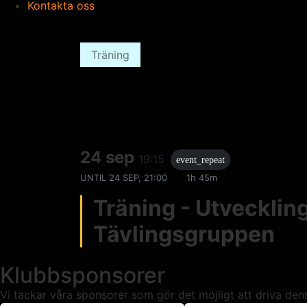
Kontakta oss
Träning
24 sep
19:15
event_repeat
UNTIL
24 SEP, 21:00
1h 45m
Träning - Utveckli
Tävlingsgruppen
Klubbsponsorer
Vi tackar våra sponsorer som gör det möjligt att driva den