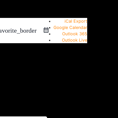
iCal Export
Google Calendar
avorite_border
Outlook 365
Outlook Live