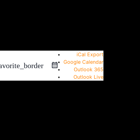
iCal Export
Google Calendar
avorite_border
Outlook 365
Outlook Live