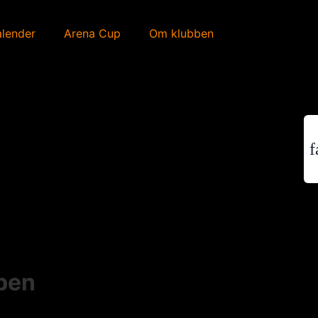
alender
Arena Cup
Om klubben
f
ppen