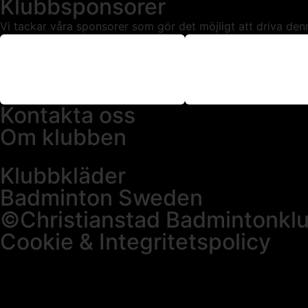
Klubbsponsorer
Vi tackar våra sponsorer som gör det möjligt att driva den
Kontakta oss
Om klubben
Klubbkläder
Badminton Sweden
©Christianstad Badmintonkl
Cookie & Integritetspolicy