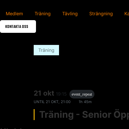
Medlem
Träning
Tävling
Strängning
K
KONTAKTA OSS
Träning
21 okt
19:15
event_repeat
UNTIL
21 OKT, 21:00
1h 45m
Träning - Senior Ö