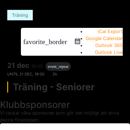
Träning
iCal Export
Google Calendar
favorite_border
Outlook 365
Outlook Live
21 dec
16:00
event_repeat
UNTIL
21 DEC, 18:00
2h
Träning - Seniorer
Klubbsponsorer
Vi tackar våra sponsorer som gör det möjligt att driva
denna föreningen.