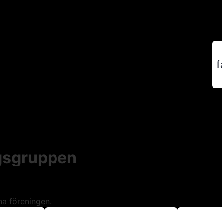
f
ngsgruppen
na föreningen.