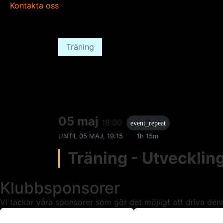
Kontakta oss
Träning
05 maj
18:00
event_repeat
UNTIL
05 MAJ, 19:15
1h 15m
Träning - Utveckli
Klubbsponsorer
Vi tackar våra sponsorer som gör det möjligt att driva den