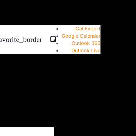
iCal Export
Google Calendar
avorite_border
Outlook 365
Outlook Live