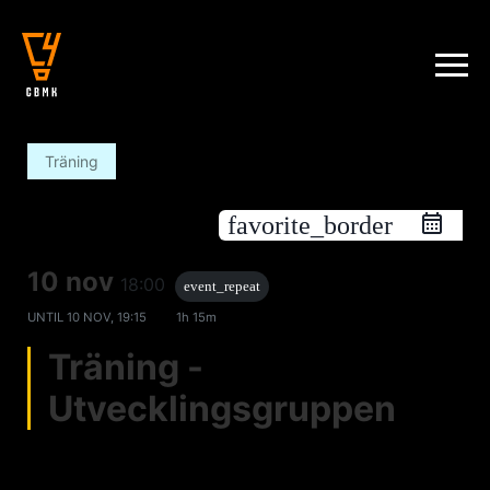
Träning
favorite_border
10 nov
18:00
event_repeat
UNTIL
10 NOV, 19:15
1h 15m
Träning -
Utvecklingsgruppen