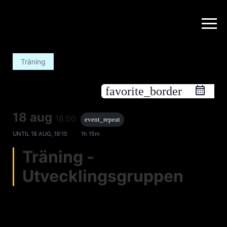
Träning
favorite_border
18 aug
18:00
event_repeat
UNTIL
18 AUG, 19:15
1h 15m
Träning -
Utvecklingsgruppen