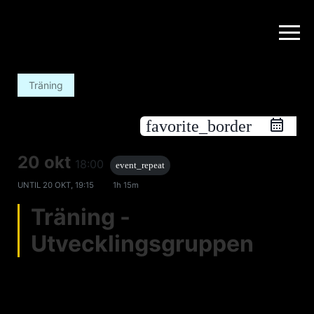
Träning
favorite_border
20 okt
18:00
event_repeat
UNTIL
20 OKT, 19:15
1h 15m
Träning -
Utvecklingsgruppen